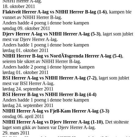
NHHI Herrer A-lag.
18. oktober 2011
Flaktveit Herrer A-lag vs NHHI Herrer B-lag (1-6)
, kampen ble
vunnet av NHHI Herrer B-lag.
Anders hadde 4 poeng i denne borte kampen
søndag 09. oktober 2011
Djerv Herrer A-lag vs NHHI Herrer A-lag (5-3)
, laget som jublet
mest var Djerv Herrer A-lag.
Anders hadde 1 poeng i denne borte kampen
lørdag 01. oktober 2011
NHHI Herrer B-lag vs NordÃ¥sgrenda Herrer A-lag (5-4)
,
seieren ble sikret av NHHI Herrer B-lag.
Anders hadde 2 poeng i denne hjemme kampen
lørdag 01. oktober 2011
BSI Herrer A-lag vs NHHI Herrer A-lag (7-2)
, laget som jublet
mest var BSI Herrer A-lag.
lørdag 24. september 2011
BSI Herrer B-lag vs NHHI Herrer B-lag (4-4)
Anders hadde 1 poeng i denne borte kampen
lørdag 24. september 2011
NHHI Herrer A-lag vs Fjell-Kam Herrer A-lag (3-3)
onsdag 06. april 2011
NHHI Herrer A-lag vs Djerv Herrer A-lag (1-10)
, Det stolteste
laget som gikk av banen var Djerv Herrer A-lag.
29. mars 2011