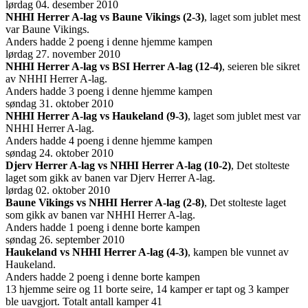
lørdag 04. desember 2010
NHHI Herrer A-lag vs Baune Vikings (2-3)
, laget som jublet mest
var Baune Vikings.
Anders hadde 2 poeng i denne hjemme kampen
lørdag 27. november 2010
NHHI Herrer A-lag vs BSI Herrer A-lag (12-4)
, seieren ble sikret
av NHHI Herrer A-lag.
Anders hadde 3 poeng i denne hjemme kampen
søndag 31. oktober 2010
NHHI Herrer A-lag vs Haukeland (9-3)
, laget som jublet mest var
NHHI Herrer A-lag.
Anders hadde 4 poeng i denne hjemme kampen
søndag 24. oktober 2010
Djerv Herrer A-lag vs NHHI Herrer A-lag (10-2)
, Det stolteste
laget som gikk av banen var Djerv Herrer A-lag.
lørdag 02. oktober 2010
Baune Vikings vs NHHI Herrer A-lag (2-8)
, Det stolteste laget
som gikk av banen var NHHI Herrer A-lag.
Anders hadde 1 poeng i denne borte kampen
søndag 26. september 2010
Haukeland vs NHHI Herrer A-lag (4-3)
, kampen ble vunnet av
Haukeland.
Anders hadde 2 poeng i denne borte kampen
13 hjemme seire og 11 borte seire, 14 kamper er tapt og 3 kamper
ble uavgjort. Totalt antall kamper 41