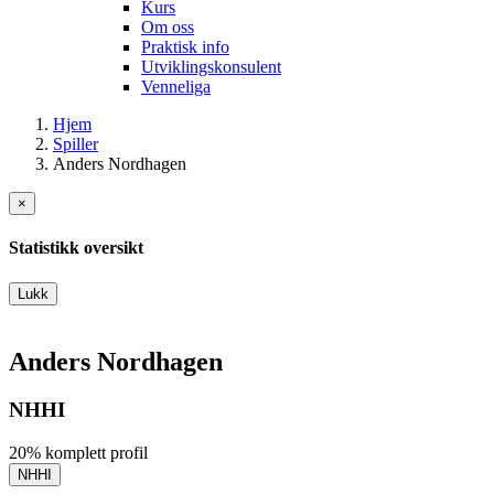
Kurs
Om oss
Praktisk info
Utviklingskonsulent
Venneliga
Hjem
Spiller
Anders Nordhagen
×
Statistikk oversikt
Lukk
Anders Nordhagen
NHHI
20% komplett profil
NHHI