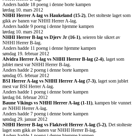
Anders hadde 18 poeng i denne borte kampen
lørdag 10. mars 2012
NHHI Herrer A-lag vs Haukeland (15-2)
, Det stolteste laget som
gikk av banen var NHHI Herrer A-lag.
Anders hadde 9 poeng i denne hjemme kampen
lørdag 10. mars 2012
NHHI Herrer B-lag vs Djerv Jr (16-1)
, seieren ble sikret av
NHHI Herrer B-lag.
Anders hadde 11 poeng i denne hjemme kampen
søndag 19. februar 2012
Alvidra Herrer A-lag vs NHHI Herrer B-lag (2-4)
, laget som
jublet mest var NHHI Herrer B-lag.
Anders hadde 2 poeng i denne borte kampen
søndag 05. februar 2012
BSI Herrer A-lag vs NHHI Herrer A-lag (7-3)
, laget som jublet
mest var BSI Herrer A-lag.
Anders hadde 1 poeng i denne borte kampen
lørdag 04. februar 2012
Baune Vikings vs NHHI Herrer A-lag (1-11)
, kampen ble vunnet
av NHHI Herrer A-lag.
Anders hadde 7 poeng i denne borte kampen
søndag 29. januar 2012
NHHI Herrer B-lag vs Flaktveit Herrer A-lag (5-2)
, Det stolteste
laget som gikk av banen var NHHI Herrer B-lag.
Anders hadde 1 poeng i denne hjemme kampen