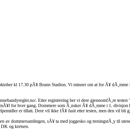
 oktober kl 17.30 pÃ¥ Brann Stadion. Vi minner om at for Ã¥ dÃ¸mme i
/innebandyregler.no/. Etter registrering ber vi dere gjennomfÃ¸re test
smÃ¥l for hver gang. Dommere som Ã¸nsker Ã¥ dÃ¸mme i 1. divisjon herr
emidler er tillatt. Dere vil ikke fÃ¥ fasit etter testen, men den vil b
en av dommersamlingen, sÃ¥ ta med joggesko og treningstÃ¸y til utendÃ¸
a DK og kretsen.