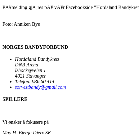
PÃ¥melding gjÃ¸res pÃ¥ vÃ¥r Facebookside "Hordaland Bandykrets 
Foto: Anniken Bye
NORGES BANDYFORBUND
Hordaland Bandykrets
DNB Arena
Ishockeyveien 1
4021 Stavanger
Telefon: 936 60 414
sorvestbandy@gmail.com
SPILLERE
Vi ønsker å fokusere på
May H. Bjerga
Djerv SK