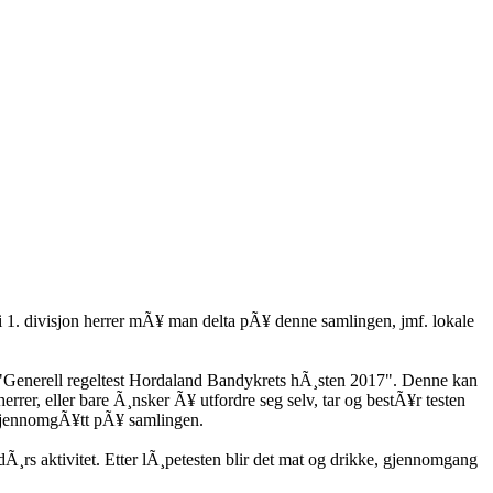
 1. divisjon herrer mÃ¥ man delta pÃ¥ denne samlingen, jmf. lokale
en "Generell regeltest Hordaland Bandykrets hÃ¸sten 2017". Denne kan
er, eller bare Ã¸nsker Ã¥ utfordre seg selv, tar og bestÃ¥r testen
li gjennomgÃ¥tt pÃ¥ samlingen.
rs aktivitet. Etter lÃ¸petesten blir det mat og drikke, gjennomgang