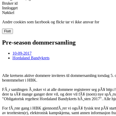
Bruker id
Innlogget
Nøkkel
Andre cookies som facebook og flickr tar vi ikke ansvar for
Flott
Pre-season dommersamling
10-09-2017
Hordaland Bandykrets
Alle kretsens aktive dommere inviteres til dommersamling torsdag 5.
bestemmelser i HBK.
FÃ¸r samlingen Ã¸nsker vi at alle dommere registrerer seg pÃ¥ http:/
dere ta sÃ¥ mange ganger dere vil, og dere vil fÃ¥ (noen) nye spÃ¸r
"Obligatorisk regeltest Hordaland Bandykrets hÃ¸sten 2017". Alle hjelp
For fÃ¸rste gang i HBK gjennomfÃ¸rer vi ogsÃ¥ fysisk test pÃ¥ start
av teoritesten(e), elektronisk kampskjema, samt annen informasjon fr