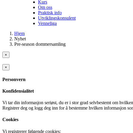
Kurs
Om oss
Praktisk info
Utviklingskonsulent
Venneliga
Hjem
Nyhet
Pre-season dommersamling
×
×
Personvern
Konfidensialitet
Vi tar din informasjon seriøst, du er i stor grad selvbestemt om hvilke
Registrer deg og logg deg inn for å bestemme hvilken informasjon som
Cookies
Vi registrerer følgende cookies: