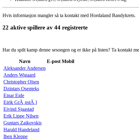
Hvis informasjon mangler så ta kontakt med Hordaland Bandykrets.
22 aktive spillere av 44 registrerte
Har du spilt kamp denne sesongen og er ikke på listen? Ta kontakt med 
Navn
E-post
Mobil
Aleksander Andersen
Anders Wigaard
Christopher Olsen
Dzintars Osenteks
Einar Eide
Eirik GrÃ¸nstÃ¸l
Eivind Sjaastad
Erik Lippe Nilsen
Guntars Zaikovskis
Harald Handeland
Iben Kleppe