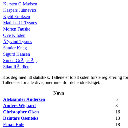
Karsten G.Madsen
Kaspars Juhnevics
Kjetil Enoksen
Mathias U. Tysnes
Morten Fauske
Ove Kinden
Ã˜yvind Tysnes
Sander Knag
Sigurd Hansen
Simen GrÃ¸nstÃ¸l
Stian RÃ¸rlien
Kos deg med litt statistikk. Tallene er totalt siden første registrering f
Tallene er for alle divisjoner innenfor dette idrettslaget.
Navn
Aleksander Andersen
5
Anders Wigaard
8
Christopher Olsen
16
Dzintars Osenteks
13
Einar Eide
18