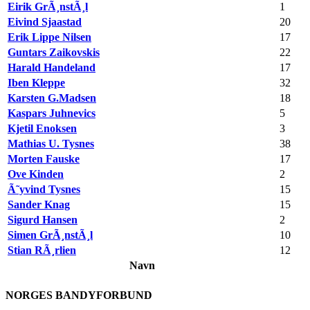
Eirik GrÃ¸nstÃ¸l
1
Eivind Sjaastad
20
Erik Lippe Nilsen
17
Guntars Zaikovskis
22
Harald Handeland
17
Iben Kleppe
32
Karsten G.Madsen
18
Kaspars Juhnevics
5
Kjetil Enoksen
3
Mathias U. Tysnes
38
Morten Fauske
17
Ove Kinden
2
Ã˜yvind Tysnes
15
Sander Knag
15
Sigurd Hansen
2
Simen GrÃ¸nstÃ¸l
10
Stian RÃ¸rlien
12
Navn
NORGES BANDYFORBUND