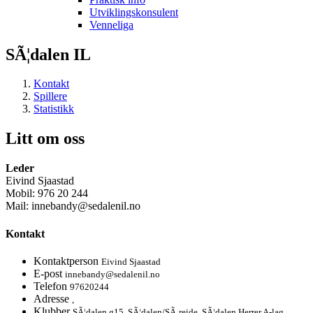
Utviklingskonsulent
Venneliga
SÃ¦dalen IL
Kontakt
Spillere
Statistikk
Litt om oss
Leder
Eivind Sjaastad
Mobil: 976 20 244
Mail: innebandy@sedalenil.no
Kontakt
Kontaktperson
Eivind Sjaastad
E-post
innebandy@sedalenil.no
Telefon
97620244
Adresse
,
Klubber
SÃ¦dalen g15, SÃ¦dalen/SÃ¸reide, SÃ¦dalen Herrer A-lag,