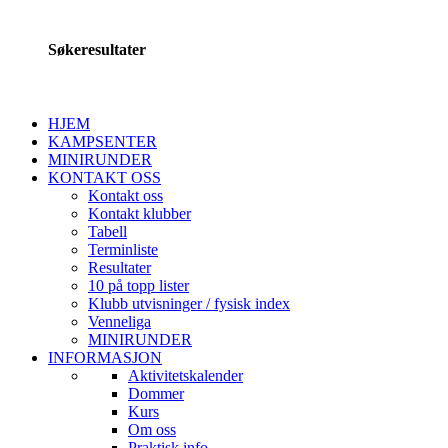
Søkeresultater
HJEM
KAMPSENTER
MINIRUNDER
KONTAKT OSS
Kontakt oss
Kontakt klubber
Tabell
Terminliste
Resultater
10 på topp lister
Klubb utvisninger / fysisk index
Venneliga
MINIRUNDER
INFORMASJON
Aktivitetskalender
Dommer
Kurs
Om oss
Praktisk info