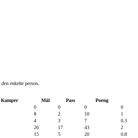
or den enkelte person.
Kamper
Mål
Pass
Poeng
0
0
0
0
8
2
10
1
4
3
7
0.3
26
17
43
2
15
5
20
0.8