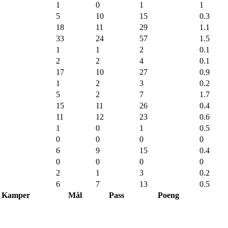
1
0
1
1
5
10
15
0.3
18
11
29
1.1
33
24
57
1.5
1
1
2
0.1
2
2
4
0.1
17
10
27
0.9
1
2
3
0.2
5
2
7
1.7
15
11
26
0.4
11
12
23
0.6
1
0
1
0.5
0
0
0
0
6
9
15
0.4
0
0
0
0
2
1
3
0.2
6
7
13
0.5
Kamper
Mål
Pass
Poeng