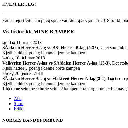
HVEM ER JEG?
Første registrerte kamp jeg spilte var lørdag 20. januar 2018 for klu
Vis historikk
MINE KAMPER
søndag 11. mars 2018
SÃ¦dalen Herrer A-lag vs BSI Herrer B-lag (5-32)
, laget som jubl
Kjetil hadde 2 poeng i denne hjemme kampen
lørdag 10. februar 2018
Valkyrien Herrer A-lag vs SÃ¦dalen Herrer A-lag (13-3)
, Det stol
Kjetil hadde 2 poeng i denne borte kampen
lørdag 20. januar 2018
SÃ¦dalen Herrer A-lag vs Flaktveit Herrer A-lag (8-1)
, laget som 
Kjetil hadde 3 poeng i denne hjemme kampen
1 hjemme seire og 0 borte seire, 2 kamper er tapt og kamper ble uavgjo
Alle
Sport
Fritid
NORGES BANDYFORBUND