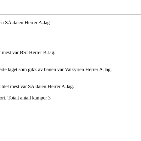
bben SÃ¦dalen Herrer A-lag
et mest var BSI Herrer B-lag.
teste laget som gikk av banen var Valkyrien Herrer A-lag.
jublet mest var SÃ¦dalen Herrer A-lag.
rt. Totalt antall kamper 3