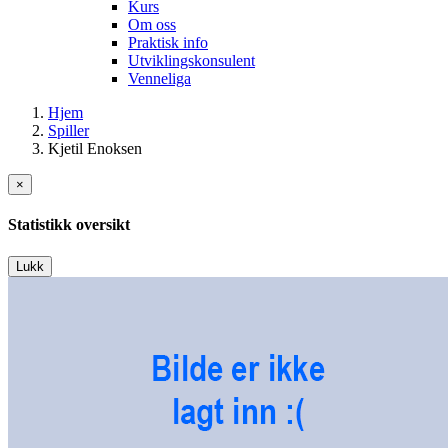
Kurs
Om oss
Praktisk info
Utviklingskonsulent
Venneliga
Hjem
Spiller
Kjetil Enoksen
×
Statistikk oversikt
Lukk