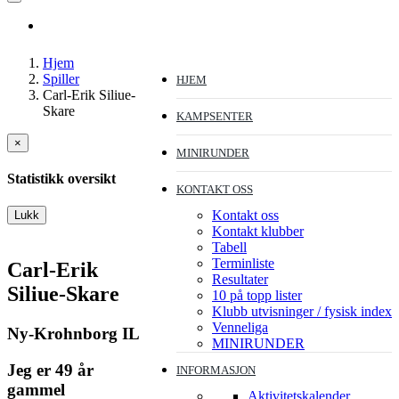
Hjem
Spiller
HJEM
Carl-Erik Siliue-
Skare
KAMPSENTER
×
MINIRUNDER
Statistikk oversikt
KONTAKT OSS
Kontakt oss
Lukk
Kontakt klubber
Tabell
Terminliste
Carl-Erik
Resultater
Siliue-Skare
10 på topp lister
Klubb utvisninger / fysisk index
Venneliga
Ny-Krohnborg IL
MINIRUNDER
Jeg er 49 år
INFORMASJON
gammel
Aktivitetskalender