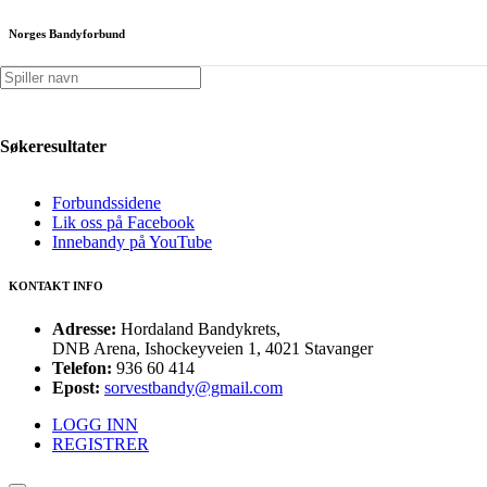
Norges Bandyforbund
Hordaland Bandykrets
Org.nr.: 997 371 089
Kontonummer: 3633 51 69527
Søkeresultater
KJAPPE LINKER
Forbundssidene
Lik oss på Facebook
Innebandy på YouTube
KONTAKT INFO
Adresse:
Hordaland Bandykrets,
DNB Arena, Ishockeyveien 1, 4021 Stavanger
Telefon:
936 60 414
Epost:
sorvestbandy@gmail.com
LOGG INN
REGISTRER