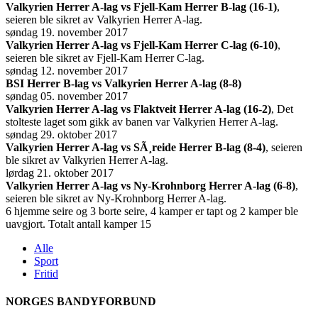
Valkyrien Herrer A-lag vs Fjell-Kam Herrer B-lag (16-1)
,
seieren ble sikret av Valkyrien Herrer A-lag.
søndag 19. november 2017
Valkyrien Herrer A-lag vs Fjell-Kam Herrer C-lag (6-10)
,
seieren ble sikret av Fjell-Kam Herrer C-lag.
søndag 12. november 2017
BSI Herrer B-lag vs Valkyrien Herrer A-lag (8-8)
søndag 05. november 2017
Valkyrien Herrer A-lag vs Flaktveit Herrer A-lag (16-2)
, Det
stolteste laget som gikk av banen var Valkyrien Herrer A-lag.
søndag 29. oktober 2017
Valkyrien Herrer A-lag vs SÃ¸reide Herrer B-lag (8-4)
, seieren
ble sikret av Valkyrien Herrer A-lag.
lørdag 21. oktober 2017
Valkyrien Herrer A-lag vs Ny-Krohnborg Herrer A-lag (6-8)
,
seieren ble sikret av Ny-Krohnborg Herrer A-lag.
6 hjemme seire og 3 borte seire, 4 kamper er tapt og 2 kamper ble
uavgjort. Totalt antall kamper 15
Alle
Sport
Fritid
NORGES BANDYFORBUND