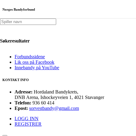
Norges Bandyforbund
Hordaland Bandykrets
Org.nr.: 997 371 089
Kontonummer: 3633 51 69527
Søkeresultater
KJAPPE LINKER
Forbundssidene
Lik oss på Facebook
Innebandy på YouTube
KONTAKT INFO
Adresse:
Hordaland Bandykrets,
DNB Arena, Ishockeyveien 1, 4021 Stavanger
Telefon:
936 60 414
Epost:
sorvestbandy@gmail.com
LOGG INN
REGISTRER