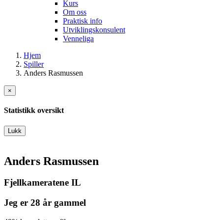
Kurs
Om oss
Praktisk info
Utviklingskonsulent
Venneliga
Hjem
Spiller
Anders Rasmussen
×
Statistikk oversikt
Lukk
Anders Rasmussen
Fjellkameratene IL
Jeg er 28 år gammel