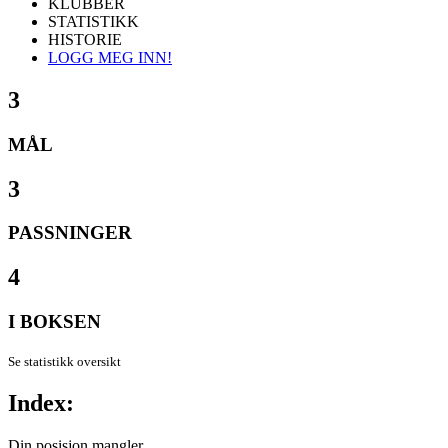
KLUBBER
STATISTIKK
HISTORIE
LOGG MEG INN!
3
MÅL
3
PASSNINGER
4
I BOKSEN
Se statistikk oversikt
Index:
Din posisjon mangler