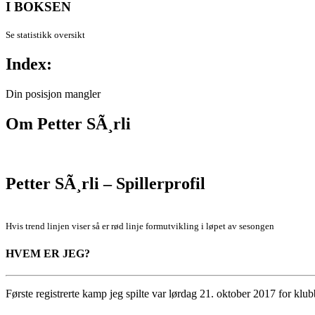
I BOKSEN
Se statistikk oversikt
Index:
Din posisjon mangler
Om
Petter SÃ¸rli
Petter SÃ¸rli – Spillerprofil
Hvis trend linjen viser så er rød linje formutvikling i løpet av sesongen
HVEM ER JEG?
Første registrerte kamp jeg spilte var lørdag 21. oktober 2017 for k