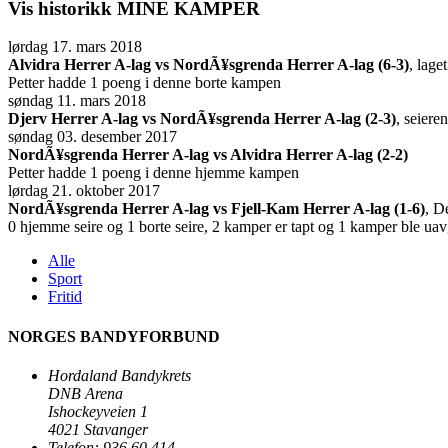
Vis historikk
MINE KAMPER
lørdag 17. mars 2018
Alvidra Herrer A-lag vs NordÃ¥sgrenda Herrer A-lag (6-3)
, lage
Petter hadde 1 poeng i denne borte kampen
søndag 11. mars 2018
Djerv Herrer A-lag vs NordÃ¥sgrenda Herrer A-lag (2-3)
, seiere
søndag 03. desember 2017
NordÃ¥sgrenda Herrer A-lag vs Alvidra Herrer A-lag (2-2)
Petter hadde 1 poeng i denne hjemme kampen
lørdag 21. oktober 2017
NordÃ¥sgrenda Herrer A-lag vs Fjell-Kam Herrer A-lag (1-6)
, D
0 hjemme seire og 1 borte seire, 2 kamper er tapt og 1 kamper ble uavg
Alle
Sport
Fritid
NORGES BANDYFORBUND
Hordaland Bandykrets
DNB Arena
Ishockeyveien 1
4021 Stavanger
Telefon: 936 60 414