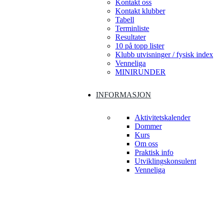
Kontakt oss
Kontakt klubber
Tabell
Terminliste
Resultater
10 på topp lister
Klubb utvisninger / fysisk index
Venneliga
MINIRUNDER
INFORMASJON
Aktivitetskalender
Dommer
Kurs
Om oss
Praktisk info
Utviklingskonsulent
Venneliga