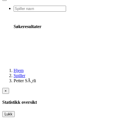
Søkeresultater
Hjem
Spiller
Petter SÃ¸rli
×
Statistikk oversikt
Lukk