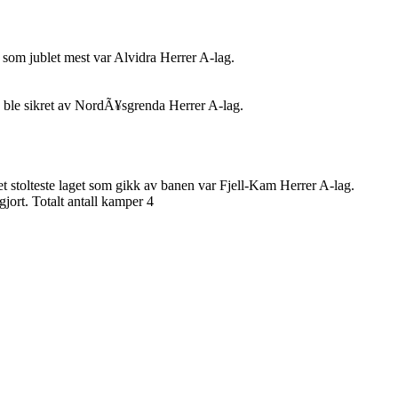
t som jublet mest var Alvidra Herrer A-lag.
n ble sikret av NordÃ¥sgrenda Herrer A-lag.
et stolteste laget som gikk av banen var Fjell-Kam Herrer A-lag.
jort. Totalt antall kamper 4