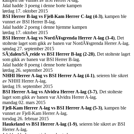
kampen ble vunnet av BSI Herrer A-lag.
Jalal hadde 3 poeng i denne borte kampen
lørdag 17. oktober 2015
BSI Herrer B-lag vs Fjell-Kam Herrer C-lag (4-3)
, kampen ble
vunnet av BSI Herrer B-lag.
Jalal hadde 2 poeng i denne hjemme kampen
lørdag 17. oktober 2015
BSI Herrer A-lag vs NordÃ¥sgrenda Herrer A-lag (3-4)
, Det
stolteste laget som gikk av banen var NordÃ¥sgrenda Herrer A-lag.
søndag 27. september 2015
SÃ¦dalen/SÃ¸reide vs BSI Herrer B-lag (2-28)
, Det stolteste laget
som gikk av banen var BSI Herrer B-lag.
Jalal hadde 8 poeng i denne borte kampen
lørdag 26. september 2015
NHHI Herrer A-lag vs BSI Herrer A-lag (4-1)
, seieren ble sikret
av NHHI Herrer A-lag.
lørdag 19. september 2015
BSI Herrer A-lag vs Alvidra Herrer A-lag (3-7)
, Det stolteste
laget som gikk av banen var Alvidra Herrer A-lag.
mandag 02. mars 2015
Fjell-Kam Herrer A-lag vs BSI Herrer A-lag (5-3)
, kampen ble
vunnet av Fjell-Kam Herrer A-lag.
torsdag 26. februar 2015
Haukeland vs BSI Herrer A-lag (1-9)
, seieren ble sikret av BSI
Herrer A-lag.