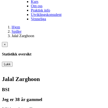
Kurs
Om oss
Praktisk info
Utviklingskonsulent
Venneliga
Hjem
Spiller
Jalal Zarghoon
×
Statistikk oversikt
Lukk
Jalal Zarghoon
BSI
Jeg er 38 år gammel