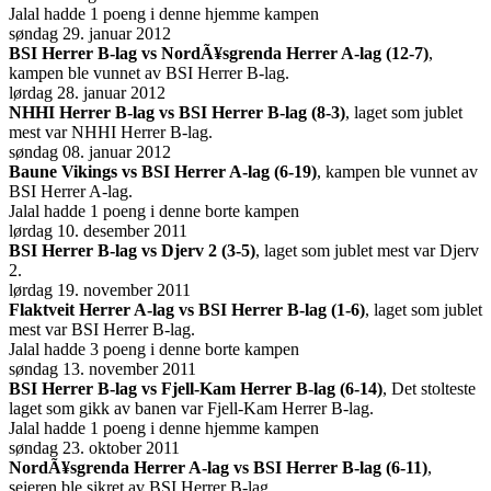
Jalal hadde 1 poeng i denne hjemme kampen
søndag 29. januar 2012
BSI Herrer B-lag vs NordÃ¥sgrenda Herrer A-lag (12-7)
,
kampen ble vunnet av BSI Herrer B-lag.
lørdag 28. januar 2012
NHHI Herrer B-lag vs BSI Herrer B-lag (8-3)
, laget som jublet
mest var NHHI Herrer B-lag.
søndag 08. januar 2012
Baune Vikings vs BSI Herrer A-lag (6-19)
, kampen ble vunnet av
BSI Herrer A-lag.
Jalal hadde 1 poeng i denne borte kampen
lørdag 10. desember 2011
BSI Herrer B-lag vs Djerv 2 (3-5)
, laget som jublet mest var Djerv
2.
lørdag 19. november 2011
Flaktveit Herrer A-lag vs BSI Herrer B-lag (1-6)
, laget som jublet
mest var BSI Herrer B-lag.
Jalal hadde 3 poeng i denne borte kampen
søndag 13. november 2011
BSI Herrer B-lag vs Fjell-Kam Herrer B-lag (6-14)
, Det stolteste
laget som gikk av banen var Fjell-Kam Herrer B-lag.
Jalal hadde 1 poeng i denne hjemme kampen
søndag 23. oktober 2011
NordÃ¥sgrenda Herrer A-lag vs BSI Herrer B-lag (6-11)
,
seieren ble sikret av BSI Herrer B-lag.