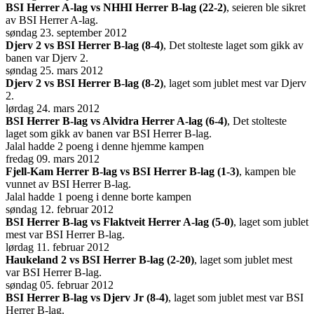
BSI Herrer A-lag vs NHHI Herrer B-lag (22-2)
, seieren ble sikret
av BSI Herrer A-lag.
søndag 23. september 2012
Djerv 2 vs BSI Herrer B-lag (8-4)
, Det stolteste laget som gikk av
banen var Djerv 2.
søndag 25. mars 2012
Djerv 2 vs BSI Herrer B-lag (8-2)
, laget som jublet mest var Djerv
2.
lørdag 24. mars 2012
BSI Herrer B-lag vs Alvidra Herrer A-lag (6-4)
, Det stolteste
laget som gikk av banen var BSI Herrer B-lag.
Jalal hadde 2 poeng i denne hjemme kampen
fredag 09. mars 2012
Fjell-Kam Herrer B-lag vs BSI Herrer B-lag (1-3)
, kampen ble
vunnet av BSI Herrer B-lag.
Jalal hadde 1 poeng i denne borte kampen
søndag 12. februar 2012
BSI Herrer B-lag vs Flaktveit Herrer A-lag (5-0)
, laget som jublet
mest var BSI Herrer B-lag.
lørdag 11. februar 2012
Haukeland 2 vs BSI Herrer B-lag (2-20)
, laget som jublet mest
var BSI Herrer B-lag.
søndag 05. februar 2012
BSI Herrer B-lag vs Djerv Jr (8-4)
, laget som jublet mest var BSI
Herrer B-lag.