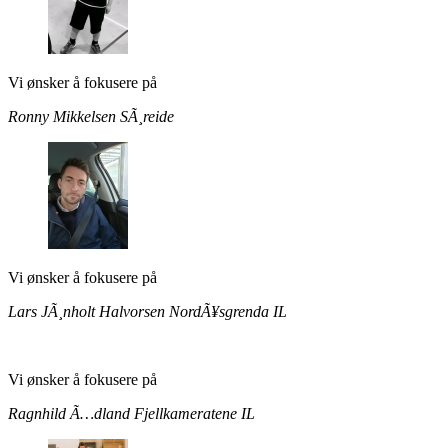
Vi ønsker å fokusere på
Ronny Mikkelsen
SÃ¸reide
Vi ønsker å fokusere på
Lars JÃ¸nholt Halvorsen
NordÃ¥sgrenda IL
Vi ønsker å fokusere på
Ragnhild Ã…dland
Fjellkameratene IL