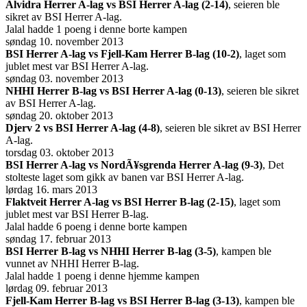
Alvidra Herrer A-lag vs BSI Herrer A-lag (2-14)
, seieren ble
sikret av BSI Herrer A-lag.
Jalal hadde 1 poeng i denne borte kampen
søndag 10. november 2013
BSI Herrer A-lag vs Fjell-Kam Herrer B-lag (10-2)
, laget som
jublet mest var BSI Herrer A-lag.
søndag 03. november 2013
NHHI Herrer B-lag vs BSI Herrer A-lag (0-13)
, seieren ble sikret
av BSI Herrer A-lag.
søndag 20. oktober 2013
Djerv 2 vs BSI Herrer A-lag (4-8)
, seieren ble sikret av BSI Herrer
A-lag.
torsdag 03. oktober 2013
BSI Herrer A-lag vs NordÃ¥sgrenda Herrer A-lag (9-3)
, Det
stolteste laget som gikk av banen var BSI Herrer A-lag.
lørdag 16. mars 2013
Flaktveit Herrer A-lag vs BSI Herrer B-lag (2-15)
, laget som
jublet mest var BSI Herrer B-lag.
Jalal hadde 6 poeng i denne borte kampen
søndag 17. februar 2013
BSI Herrer B-lag vs NHHI Herrer B-lag (3-5)
, kampen ble
vunnet av NHHI Herrer B-lag.
Jalal hadde 1 poeng i denne hjemme kampen
lørdag 09. februar 2013
Fjell-Kam Herrer B-lag vs BSI Herrer B-lag (3-13)
, kampen ble