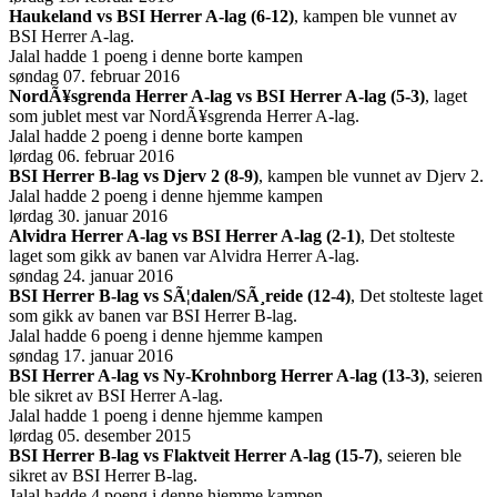
Haukeland vs BSI Herrer A-lag (6-12)
, kampen ble vunnet av
BSI Herrer A-lag.
Jalal hadde 1 poeng i denne borte kampen
søndag 07. februar 2016
NordÃ¥sgrenda Herrer A-lag vs BSI Herrer A-lag (5-3)
, laget
som jublet mest var NordÃ¥sgrenda Herrer A-lag.
Jalal hadde 2 poeng i denne borte kampen
lørdag 06. februar 2016
BSI Herrer B-lag vs Djerv 2 (8-9)
, kampen ble vunnet av Djerv 2.
Jalal hadde 2 poeng i denne hjemme kampen
lørdag 30. januar 2016
Alvidra Herrer A-lag vs BSI Herrer A-lag (2-1)
, Det stolteste
laget som gikk av banen var Alvidra Herrer A-lag.
søndag 24. januar 2016
BSI Herrer B-lag vs SÃ¦dalen/SÃ¸reide (12-4)
, Det stolteste laget
som gikk av banen var BSI Herrer B-lag.
Jalal hadde 6 poeng i denne hjemme kampen
søndag 17. januar 2016
BSI Herrer A-lag vs Ny-Krohnborg Herrer A-lag (13-3)
, seieren
ble sikret av BSI Herrer A-lag.
Jalal hadde 1 poeng i denne hjemme kampen
lørdag 05. desember 2015
BSI Herrer B-lag vs Flaktveit Herrer A-lag (15-7)
, seieren ble
sikret av BSI Herrer B-lag.
Jalal hadde 4 poeng i denne hjemme kampen