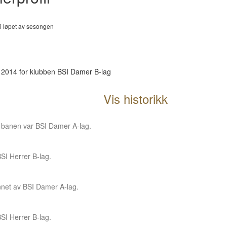
g i løpet av sesongen
r 2014 for klubben BSI Damer B-lag
Vis historikk
av banen var BSI Damer A-lag.
BSI Herrer B-lag.
nnet av BSI Damer A-lag.
BSI Herrer B-lag.