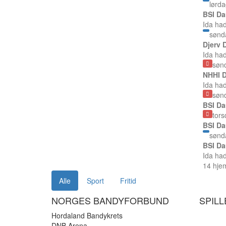
lørda
BSI Da
Ida ha
sønd
Djerv 
Ida ha
søn
NHHI D
Ida ha
søn
BSI Da
tors
BSI Da
sønd
BSI Da
Ida ha
14 hjem
Alle
Sport
Fritid
NORGES BANDYFORBUND
SPIL
Hordaland Bandykrets
DNB Arena