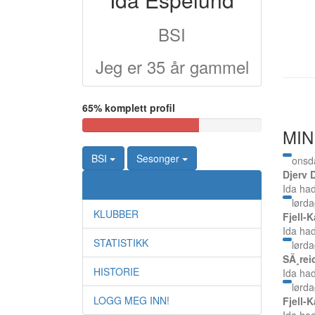
BSI
Jeg er 35 år gammel
65% komplett profil
MIN
BSI
Sesonger
onsd
Djerv 
PROFIL
Ida ha
lørda
KLUBBER
Fjell-
Ida ha
STATISTIKK
lørda
SÃ¸rei
HISTORIE
Ida ha
lørd
LOGG MEG INN!
Fjell-