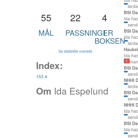
Ida ha
lørd
BSI Da
55
22
4
Ida ha
sønd
MÅL
PASSNINGER
I
BSI Da
Ida ha
BOKSEN
lørda
Haukel
Se statistikk oversikt
Ida ha
Index:
man
BSI Da
sønd
153.4
NHHI D
lørd
Om
Ida Espelund
BSI Da
sønd
NHHI D
Ida ha
sønd
BSI Da
Ida ha
sønd