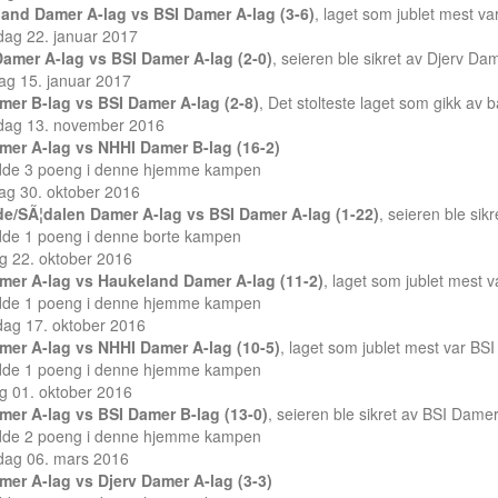
and Damer A-lag vs BSI Damer A-lag (3-6)
, laget som jublet mest v
dag 22. januar 2017
Damer A-lag vs BSI Damer A-lag (2-0)
, seieren ble sikret av Djerv Da
ag 15. januar 2017
mer B-lag vs BSI Damer A-lag (2-8)
, Det stolteste laget som gikk av
dag 13. november 2016
mer A-lag vs NHHI Damer B-lag (16-2)
dde 3 poeng i denne hjemme kampen
ag 30. oktober 2016
de/SÃ¦dalen Damer A-lag vs BSI Damer A-lag (1-22)
, seieren ble sik
dde 1 poeng i denne borte kampen
g 22. oktober 2016
mer A-lag vs Haukeland Damer A-lag (11-2)
, laget som jublet mest 
dde 1 poeng i denne hjemme kampen
ag 17. oktober 2016
mer A-lag vs NHHI Damer A-lag (10-5)
, laget som jublet mest var BS
dde 1 poeng i denne hjemme kampen
g 01. oktober 2016
mer A-lag vs BSI Damer B-lag (13-0)
, seieren ble sikret av BSI Damer
dde 2 poeng i denne hjemme kampen
dag 06. mars 2016
mer A-lag vs Djerv Damer A-lag (3-3)