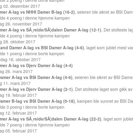
dde 2 poeng i denne borte kampen
ag 02. desember 2017
mer A-lag vs NHHI Damer B-lag (16-2)
, seieren ble sikret av BSI Dam
dde 4 poeng i denne hjemme kampen
ag 26. november 2017
mer A-lag vs SÃ¸reide/SÃ¦dalen Damer A-lag (12-1)
, Det stolteste 
dde 4 poeng i denne hjemme kampen
g 28. oktober 2017
and Damer A-lag vs BSI Damer A-lag (4-6)
, laget som jublet mest v
dde 1 poeng i denne borte kampen
dag 16. oktober 2017
mer A-lag vs Djerv Damer A-lag (4-4)
ag 26. mars 2017
amer A-lag vs BSI Damer A-lag (4-6)
, seieren ble sikret av BSI Dame
ag 11. mars 2017
mer A-lag vs Djerv Damer A-lag (2-1)
, Det stolteste laget som gikk 
ag 19. februar 2017
amer B-lag vs BSI Damer A-lag (0-18)
, kampen ble vunnet av BSI Da
dde 3 poeng i denne borte kampen
ag 12. februar 2017
mer A-lag vs SÃ¸reide/SÃ¦dalen Damer A-lag (22-2)
, laget som jubl
dde 7 poeng i denne hjemme kampen
ag 05. februar 2017