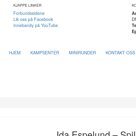
KJAPPE LINKER
K
Forbundssidene
A
Lik oss på Facebook
DN
Innebandy på YouTube
Te
E
HJEM
KAMPSENTER
MINIRUNDER
KONTAKT OSS
Ida Espelund – Spill