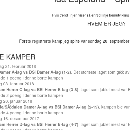
Hvis trend linjen viser så er rød linje formutviklin
HVEM ER JEG?
Første registrerte kamp jeg spilte var søndag 28. septembe
E KAMPER
ag 21. februar 2018
Damer A-lag vs BSI Damer A-lag (1-2)
, Det stolteste laget som gikk 
dde 1 poeng i denne borte kampen
g 03. februar 2018
Kam Herrer C-lag vs BSI Herrer B-lag (3-8)
, laget som jublet mest var 
dde 2 poeng i denne borte kampen
g 20. januar 2018
de/SÃ¦dalen Damer A-lag vs BSI Damer A-lag (2-19)
, kampen ble vu
dde 4 poeng i denne borte kampen
ag 16. desember 2017
Kam Herrer D-lag vs BSI Herrer B-lag (4-7)
, laget som jublet mest var 