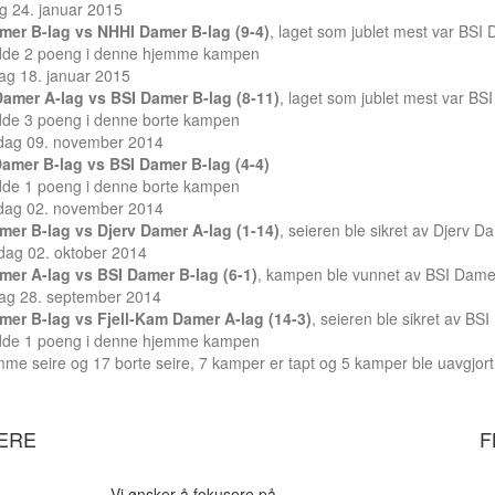
g 24. januar 2015
mer B-lag vs NHHI Damer B-lag (9-4)
, laget som jublet mest var BSI
dde 2 poeng i denne hjemme kampen
ag 18. januar 2015
Damer A-lag vs BSI Damer B-lag (8-11)
, laget som jublet mest var BS
dde 3 poeng i denne borte kampen
dag 09. november 2014
amer B-lag vs BSI Damer B-lag (4-4)
dde 1 poeng i denne borte kampen
dag 02. november 2014
mer B-lag vs Djerv Damer A-lag (1-14)
, seieren ble sikret av Djerv D
dag 02. oktober 2014
mer A-lag vs BSI Damer B-lag (6-1)
, kampen ble vunnet av BSI Damer
ag 28. september 2014
mer B-lag vs Fjell-Kam Damer A-lag (14-3)
, seieren ble sikret av BS
dde 1 poeng i denne hjemme kampen
me seire og 17 borte seire, 7 kamper er tapt og 5 kamper ble uavgjort.
LERE
F
Vi ønsker å fokusere på