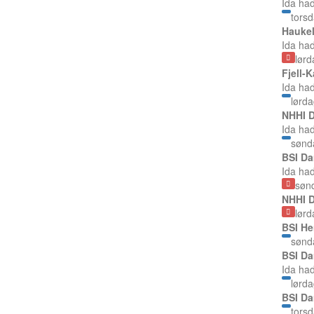
Ida ha
torsd
Haukel
Ida ha
lørd
Fjell-
Ida ha
lørda
NHHI D
Ida ha
sønd
BSI Da
Ida ha
søn
NHHI D
lør
BSI He
sønd
BSI Da
Ida ha
lørda
BSI Da
torsd