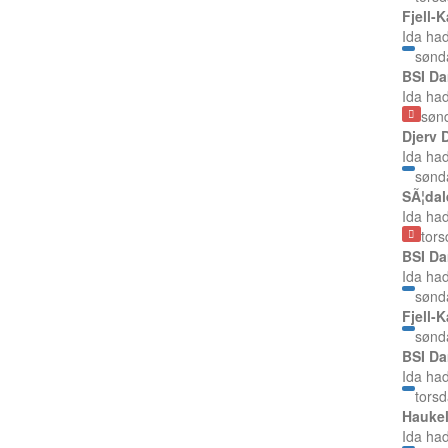
Fjell-
Ida ha
sønd
BSI Da
Ida ha
søn
Djerv 
Ida ha
sønd
SÃ¦dal
Ida ha
tor
BSI Da
Ida ha
sønd
Fjell-
sønd
BSI Da
Ida ha
tors
Haukel
Ida ha