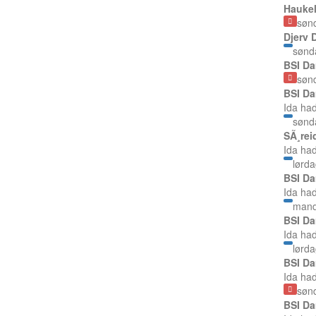
Haukel
søn
Djerv 
sønd
BSI Da
søn
BSI Da
Ida ha
sønd
SÃ¸rei
Ida ha
lørda
BSI Da
Ida ha
mand
BSI Da
Ida ha
lørda
BSI Da
Ida ha
søn
BSI Da