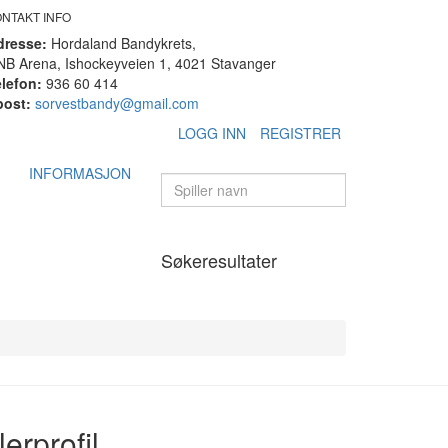
ONTAKT INFO
dresse:
Hordaland Bandykrets,
B Arena, Ishockeyveien 1, 4021 Stavanger
lefon:
936 60 414
post:
sorvestbandy@gmail.com
LOGG INN
REGISTRER
INFORMASJON
Søkeresultater
erprofil