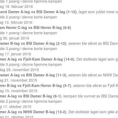
dde 1 poeng i denne hjemme kampen
ag 18. februar 2016
and Damer A-lag vs BSI Damer A-lag (1-12)
, laget som jublet mest 
dde 2 poeng i denne borte kampen
ag 13. februar 2016
Kam Herrer C-lag vs BSI Herrer B-lag (6-6)
dde 1 poeng i denne borte kampen
g 30. januar 2016
amer B-lag vs BSI Damer A-lag (2-12)
, seieren ble sikret av BSI Dam
dde 3 poeng i denne borte kampen
ag 17. januar 2016
mer A-lag vs Fjell-Kam Damer A-lag (14-0)
, Det stolteste laget som 
dde 5 poeng i denne hjemme kampen
dag 29. november 2015
amer A-lag vs BSI Damer A-lag (11-3)
, seieren ble sikret av NHHI D
dag 21. november 2015
rrer B-lag vs Fjell-Kam Herrer B-lag (5-7)
, seieren ble sikret av Fjell
ag 15. november 2015
mer A-lag vs BSI Damer B-lag (8-1)
, kampen ble vunnet av BSI Damer
dde 2 poeng i denne hjemme kampen
g 17. oktober 2015
mer A-lag vs NHHI Damer B-lag (13-2)
, Det stolteste laget som gikk
ag 01. oktober 2015