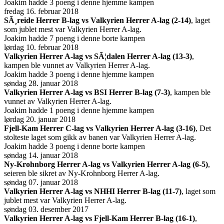
Joakim hadde 3 poeng i denne hjemme kampen
fredag 16. februar 2018
SÃ¸reide Herrer B-lag vs Valkyrien Herrer A-lag (2-14)
, laget
som jublet mest var Valkyrien Herrer A-lag.
Joakim hadde 7 poeng i denne borte kampen
lørdag 10. februar 2018
Valkyrien Herrer A-lag vs SÃ¦dalen Herrer A-lag (13-3)
,
kampen ble vunnet av Valkyrien Herrer A-lag.
Joakim hadde 3 poeng i denne hjemme kampen
søndag 28. januar 2018
Valkyrien Herrer A-lag vs BSI Herrer B-lag (7-3)
, kampen ble
vunnet av Valkyrien Herrer A-lag.
Joakim hadde 1 poeng i denne hjemme kampen
lørdag 20. januar 2018
Fjell-Kam Herrer C-lag vs Valkyrien Herrer A-lag (3-16)
, Det
stolteste laget som gikk av banen var Valkyrien Herrer A-lag.
Joakim hadde 3 poeng i denne borte kampen
søndag 14. januar 2018
Ny-Krohnborg Herrer A-lag vs Valkyrien Herrer A-lag (6-5)
,
seieren ble sikret av Ny-Krohnborg Herrer A-lag.
søndag 07. januar 2018
Valkyrien Herrer A-lag vs NHHI Herrer B-lag (11-7)
, laget som
jublet mest var Valkyrien Herrer A-lag.
søndag 03. desember 2017
Valkyrien Herrer A-lag vs Fjell-Kam Herrer B-lag (16-1)
,