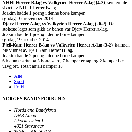
NHHI Herrer B-lag vs Valkyrien Herrer A-lag (4-3)
, seieren ble
sikret av NHHI Herrer B-lag.
Joakim hadde 1 poeng i denne borte kampen
søndag 16. november 2014
Djerv Herrer A-lag vs Valkyrien Herrer A-lag (20-2)
, Det
stolteste laget som gikk av banen var Djerv Herrer A-lag.
Joakim hadde 1 poeng i denne borte kampen
søndag 19. oktober 2014
Fjell-Kam Herrer B-lag vs Valkyrien Herrer A-lag (3-2)
, kampen
ble vunnet av Fjell-Kam Herrer B-lag.
Joakim hadde 2 poeng i denne borte kampen
6 hjemme seire og 3 borte seire, 7 kamper er tapt og 2 kamper ble
uavgjort. Totalt antall kamper 18
Alle
Sport
Fritid
NORGES BANDYFORBUND
Hordaland Bandykrets
DNB Arena
Ishockeyveien 1
4021 Stavanger
Telefon: 936 60 414