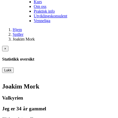
Kurs
Om oss
Praktisk info
Utviklingskonsulent
Venneliga
Hjem
Spiller
Joakim Mork
×
Statistikk oversikt
Lukk
Joakim Mork
Valkyrien
Jeg er 34 år gammel