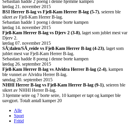
Sebastian hadde 2 poeng i denne hjemme kampen
lørdag 21. november 2015
BSI Herrer B-lag vs Fjell-Kam Herrer B-lag (5-7)
, seieren ble
sikret av Fjell-Kam Herrer B-lag.
Sebastian hadde 1 poeng i denne borte kampen
lørdag 14. november 2015
Fjell-Kam Herrer B-lag vs Djerv 2 (3-8)
, laget som jublet mest var
Djerv 2.
lørdag 07. november 2015
SÃ¦dalen/SÃ¸reide vs Fjell-Kam Herrer B-lag (4-23)
, laget som
jublet mest var Fjell-Kam Herrer B-lag.
Sebastian hadde 8 poeng i denne borte kampen
lørdag 26. september 2015
Fjell-Kam Herrer B-lag vs Alvidra Herrer B-lag (2-4)
, kampen
ble vunnet av Alvidra Herrer B-lag.
søndag 20. september 2015
NHHI Herrer B-lag vs Fjell-Kam Herrer B-lag (9-1)
, seieren ble
sikret av NHHI Herrer B-lag.
3 hjemme seire og 7 borte seire, 10 kamper er tapt og kamper ble
uavgjort. Totalt antall kamper 20
Alle
Sport
Fritid