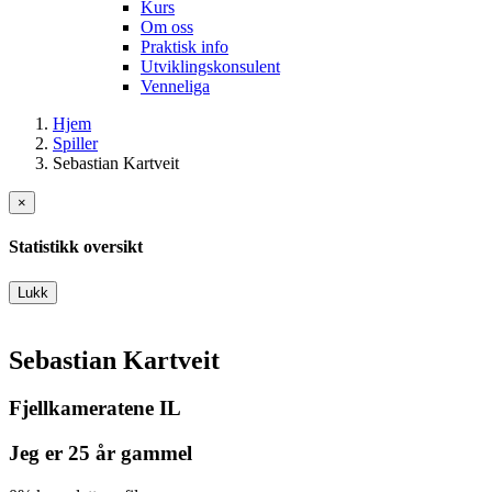
Kurs
Om oss
Praktisk info
Utviklingskonsulent
Venneliga
Hjem
Spiller
Sebastian Kartveit
×
Statistikk oversikt
Lukk
Sebastian Kartveit
Fjellkameratene IL
Jeg er 25 år gammel