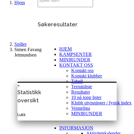
Hjem
Søkeresultater
Spiller
HJEM
Simen Favang
KAMPSENTER
Jetmundsen
MINIRUNDER
KONTAKT OSS
Kontakt oss
Kontakt klubber
Tabell
×
Terminliste
Statistikk
Resultater
10 på topp lister
oversikt
Klubb utvisninger / fysisk index
Venneliga
MINIRUNDER
Lukk
INFORMASJON
Aktivitetskalender