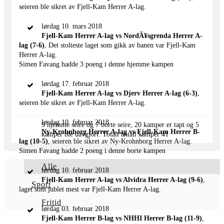
seieren ble sikret av Fjell-Kam Herrer A-lag.
lørdag 10. mars 2018
Fjell-Kam Herrer A-lag vs NordÃ¥sgrenda Herrer A-
lag (7-6)
, Det stolteste laget som gikk av banen var Fjell-Kam
Herrer A-lag.
Simen Favang hadde 3 poeng i denne hjemme kampen
lørdag 17. februar 2018
Fjell-Kam Herrer A-lag vs Djerv Herrer A-lag (6-3)
,
seieren ble sikret av Fjell-Kam Herrer A-lag.
lørdag 10. februar 2018
9 hjemme seire og 7 borte seire, 20 kamper er tapt og 5
Ny-Krohnborg Herrer A-lag vs Fjell-Kam Herrer B-
kamper ble uavgjort. Totalt antall kamper 41
lag (10-5)
, seieren ble sikret av Ny-Krohnborg Herrer A-lag.
Simen Favang hadde 2 poeng i denne borte kampen
Alle
lørdag 10. februar 2018
Fjell-Kam Herrer A-lag vs Alvidra Herrer A-lag (9-6)
,
Sport
laget som jublet mest var Fjell-Kam Herrer A-lag.
Fritid
lørdag 03. februar 2018
Fjell-Kam Herrer B-lag vs NHHI Herrer B-lag (11-9)
,