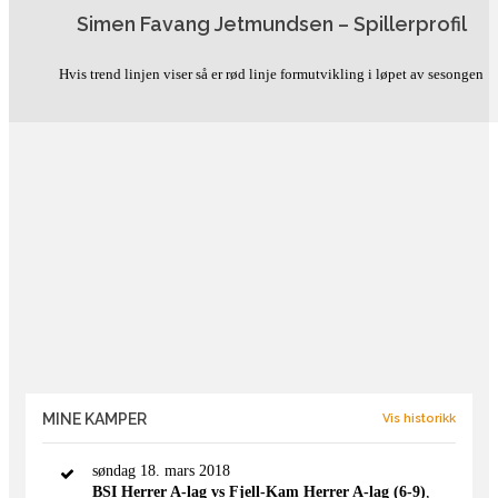
klubben Flaktveit Herrer A-lag
Simen Favang Jetmundsen – Spillerprofil
Hvis trend linjen viser så er rød linje formutvikling i løpet av sesongen
MINE KAMPER
Vis historikk
søndag 18. mars 2018
BSI Herrer A-lag vs Fjell-Kam Herrer A-lag (6-9)
,