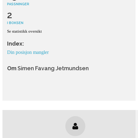
PASSNINGER
2
I BOKSEN
Se statistikk oversikt
Index:
Din posisjon mangler
Om
Simen Favang Jetmundsen
HVEM ER JEG?
ørste registrerte kamp jeg spilte var lørdag 26. september 2015 for