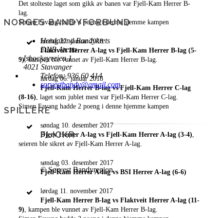
Det stolteste laget som gikk av banen var Fjell-Kam Herrer B-
lag.
NORGES BANDYFORBUND
Simen Favang hadde 4 poeng i denne hjemme kampen
Hordaland Bandykrets
lørdag 27. januar 2018
DNB Arena
Flaktveit Herrer A-lag vs Fjell-Kam Herrer B-lag (5-
Ishockeyveien 1
9)
, kampen ble vunnet av Fjell-Kam Herrer B-lag.
4021 Stavanger
Telefon: 936 60 414
lørdag 06. januar 2018
sorvestbandy@gmail.com
Fjell-Kam Herrer B-lag vs Fjell-Kam Herrer C-lag
(8-16)
, laget som jublet mest var Fjell-Kam Herrer C-lag.
Simen Favang hadde 2 poeng i denne hjemme kampen
SPILLERE
søndag 10. desember 2017
FLICKR
Djerv Herrer A-lag vs Fjell-Kam Herrer A-lag (3-4)
,
seieren ble sikret av Fjell-Kam Herrer A-lag.
søndag 03. desember 2017
© Sørvest Bandyregion
Fjell-Kam Herrer A-lag vs BSI Herrer A-lag (6-6)
lørdag 11. november 2017
Fjell-Kam Herrer B-lag vs Flaktveit Herrer A-lag (11-
9)
, kampen ble vunnet av Fjell-Kam Herrer B-lag.