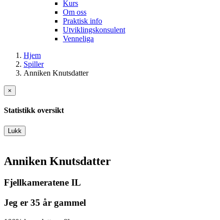
Kurs
Om oss
Praktisk info
Utviklingskonsulent
Venneliga
Hjem
Spiller
Anniken Knutsdatter
×
Statistikk oversikt
Lukk
Anniken Knutsdatter
Fjellkameratene IL
Jeg er 35 år gammel