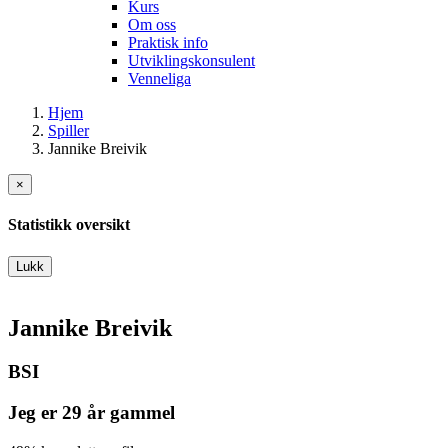
Kurs
Om oss
Praktisk info
Utviklingskonsulent
Venneliga
Hjem
Spiller
Jannike Breivik
×
Statistikk oversikt
Lukk
Jannike Breivik
BSI
Jeg er 29 år gammel