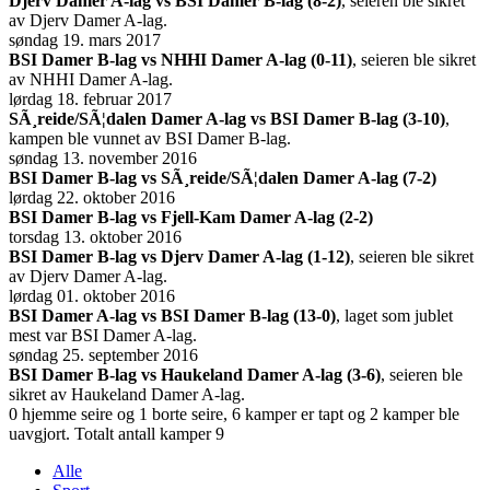
Djerv Damer A-lag vs BSI Damer B-lag (8-2)
, seieren ble sikret
av Djerv Damer A-lag.
søndag 19. mars 2017
BSI Damer B-lag vs NHHI Damer A-lag (0-11)
, seieren ble sikret
av NHHI Damer A-lag.
lørdag 18. februar 2017
SÃ¸reide/SÃ¦dalen Damer A-lag vs BSI Damer B-lag (3-10)
,
kampen ble vunnet av BSI Damer B-lag.
søndag 13. november 2016
BSI Damer B-lag vs SÃ¸reide/SÃ¦dalen Damer A-lag (7-2)
lørdag 22. oktober 2016
BSI Damer B-lag vs Fjell-Kam Damer A-lag (2-2)
torsdag 13. oktober 2016
BSI Damer B-lag vs Djerv Damer A-lag (1-12)
, seieren ble sikret
av Djerv Damer A-lag.
lørdag 01. oktober 2016
BSI Damer A-lag vs BSI Damer B-lag (13-0)
, laget som jublet
mest var BSI Damer A-lag.
søndag 25. september 2016
BSI Damer B-lag vs Haukeland Damer A-lag (3-6)
, seieren ble
sikret av Haukeland Damer A-lag.
0 hjemme seire og 1 borte seire, 6 kamper er tapt og 2 kamper ble
uavgjort. Totalt antall kamper 9
Alle