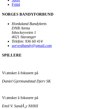
Sport
Fritid
NORGES BANDYFORBUND
Hordaland Bandykrets
DNB Arena
Ishockeyveien 1
4021 Stavanger
Telefon: 936 60 414
sorvestbandy@gmail.com
SPILLERE
Vi ønsker å fokusere på
Daniel Gjermundstad
Djerv SK
Vi ønsker å fokusere på
Emil V. SandÃ¸y
NHHI