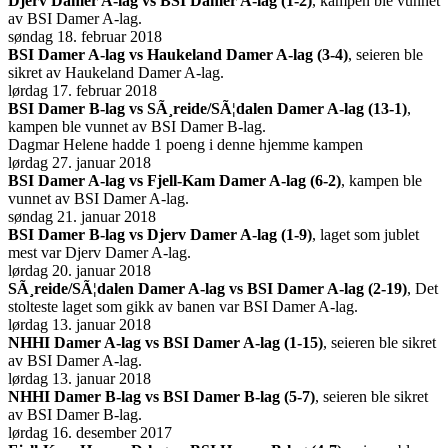
Djerv Damer A-lag vs BSI Damer A-lag (1-2)
, kampen ble vunnet
av BSI Damer A-lag.
søndag 18. februar 2018
BSI Damer A-lag vs Haukeland Damer A-lag (3-4)
, seieren ble
sikret av Haukeland Damer A-lag.
lørdag 17. februar 2018
BSI Damer B-lag vs SÃ¸reide/SÃ¦dalen Damer A-lag (13-1)
,
kampen ble vunnet av BSI Damer B-lag.
Dagmar Helene hadde 1 poeng i denne hjemme kampen
lørdag 27. januar 2018
BSI Damer A-lag vs Fjell-Kam Damer A-lag (6-2)
, kampen ble
vunnet av BSI Damer A-lag.
søndag 21. januar 2018
BSI Damer B-lag vs Djerv Damer A-lag (1-9)
, laget som jublet
mest var Djerv Damer A-lag.
lørdag 20. januar 2018
SÃ¸reide/SÃ¦dalen Damer A-lag vs BSI Damer A-lag (2-19)
, Det
stolteste laget som gikk av banen var BSI Damer A-lag.
lørdag 13. januar 2018
NHHI Damer A-lag vs BSI Damer A-lag (1-15)
, seieren ble sikret
av BSI Damer A-lag.
lørdag 13. januar 2018
NHHI Damer B-lag vs BSI Damer B-lag (5-7)
, seieren ble sikret
av BSI Damer B-lag.
lørdag 16. desember 2017