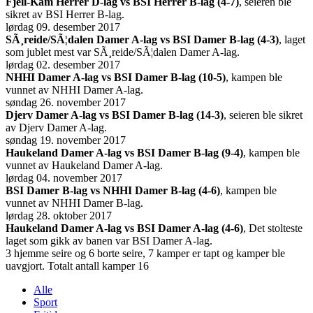
Fjell-Kam Herrer D-lag vs BSI Herrer B-lag (4-7)
, seieren ble
sikret av BSI Herrer B-lag.
lørdag 09. desember 2017
SÃ¸reide/SÃ¦dalen Damer A-lag vs BSI Damer B-lag (4-3)
, laget
som jublet mest var SÃ¸reide/SÃ¦dalen Damer A-lag.
lørdag 02. desember 2017
NHHI Damer A-lag vs BSI Damer B-lag (10-5)
, kampen ble
vunnet av NHHI Damer A-lag.
søndag 26. november 2017
Djerv Damer A-lag vs BSI Damer B-lag (14-3)
, seieren ble sikret
av Djerv Damer A-lag.
søndag 19. november 2017
Haukeland Damer A-lag vs BSI Damer B-lag (9-4)
, kampen ble
vunnet av Haukeland Damer A-lag.
lørdag 04. november 2017
BSI Damer B-lag vs NHHI Damer B-lag (4-6)
, kampen ble
vunnet av NHHI Damer B-lag.
lørdag 28. oktober 2017
Haukeland Damer A-lag vs BSI Damer A-lag (4-6)
, Det stolteste
laget som gikk av banen var BSI Damer A-lag.
3 hjemme seire og 6 borte seire, 7 kamper er tapt og kamper ble
uavgjort. Totalt antall kamper 16
Alle
Sport