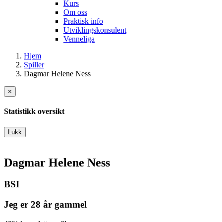
Kurs
Om oss
Praktisk info
Utviklingskonsulent
Venneliga
Hjem
Spiller
Dagmar Helene Ness
×
Statistikk oversikt
Lukk
Dagmar Helene Ness
BSI
Jeg er 28 år gammel