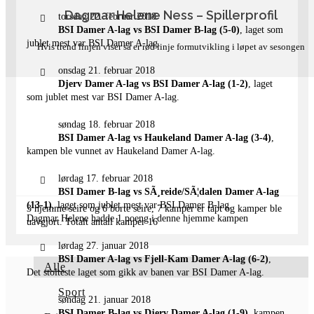
klubben BSI Damer A-lag
Dagmar Helene Ness – Spillerprofil
torsdag 22. februar 2018
BSI Damer A-lag vs BSI Damer B-lag (5-0)
, laget som
jublet mest var BSI Damer A-lag.
Hvis trend linjen viser så er rød linje formutvikling i løpet av sesongen
onsdag 21. februar 2018
Djerv Damer A-lag vs BSI Damer A-lag (1-2)
, laget
som jublet mest var BSI Damer A-lag.
søndag 18. februar 2018
BSI Damer A-lag vs Haukeland Damer A-lag (3-4)
,
kampen ble vunnet av Haukeland Damer A-lag.
lørdag 17. februar 2018
BSI Damer B-lag vs SÃ¸reide/SÃ¦dalen Damer A-lag
(13-1)
, laget som jublet mest var BSI Damer B-lag.
3 hjemme seire og 6 borte seire, 7 kamper er tapt og kamper ble
Dagmar Helene hadde 1 poeng i denne hjemme kampen
uavgjort. Totalt antall kamper 16
lørdag 27. januar 2018
BSI Damer A-lag vs Fjell-Kam Damer A-lag (6-2)
,
Alle
Det stolteste laget som gikk av banen var BSI Damer A-lag.
Sport
søndag 21. januar 2018
BSI Damer B-lag vs Djerv Damer A-lag (1-9)
, kampen