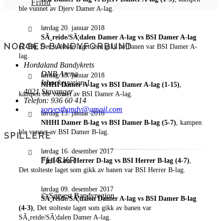
Fritid
ble vunnet av Djerv Damer A-lag.
lørdag 20. januar 2018
SÃ¸reide/SÃ¦dalen Damer A-lag vs BSI Damer A-lag
NORGES BANDYFORBUND
(2-19)
, Det stolteste laget som gikk av banen var BSI Damer A-
lag.
Hordaland Bandykrets
DNB Arena
lørdag 13. januar 2018
Ishockeyveien 1
NHHI Damer A-lag vs BSI Damer A-lag (1-15)
,
4021 Stavanger
kampen ble vunnet av BSI Damer A-lag.
Telefon: 936 60 414
sorvestbandy@gmail.com
lørdag 13. januar 2018
NHHI Damer B-lag vs BSI Damer B-lag (5-7)
, kampen
ble vunnet av BSI Damer B-lag.
SPILLERE
lørdag 16. desember 2017
FLICKR
Fjell-Kam Herrer D-lag vs BSI Herrer B-lag (4-7)
,
Det stolteste laget som gikk av banen var BSI Herrer B-lag.
lørdag 09. desember 2017
© Sørvest Bandyregion
SÃ¸reide/SÃ¦dalen Damer A-lag vs BSI Damer B-lag
(4-3)
, Det stolteste laget som gikk av banen var
SÃ¸reide/SÃ¦dalen Damer A-lag.