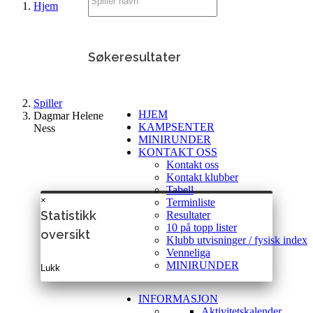
Hjem
Søkeresultater
Spiller
HJEM
Dagmar Helene
KAMPSENTER
Ness
MINIRUNDER
KONTAKT OSS
Kontakt oss
Kontakt klubber
Tabell
×
Terminliste
Statistikk
Resultater
10 på topp lister
oversikt
Klubb utvisninger / fysisk index
Venneliga
MINIRUNDER
Lukk
INFORMASJON
Aktivitetskalender