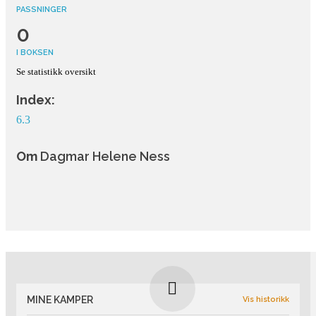
PASSNINGER
0
I BOKSEN
Se statistikk oversikt
Index:
6.3
Om
Dagmar Helene Ness
HVEM ER JEG?
MINE KAMPER
Vis historikk
Første registrerte kamp jeg spilte var lørdag 28. oktober 2017 for