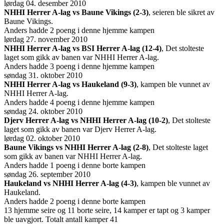
lørdag 04. desember 2010
NHHI Herrer A-lag vs Baune Vikings (2-3)
, seieren ble sikret av
Baune Vikings.
Anders hadde 2 poeng i denne hjemme kampen
lørdag 27. november 2010
NHHI Herrer A-lag vs BSI Herrer A-lag (12-4)
, Det stolteste
laget som gikk av banen var NHHI Herrer A-lag.
Anders hadde 3 poeng i denne hjemme kampen
søndag 31. oktober 2010
NHHI Herrer A-lag vs Haukeland (9-3)
, kampen ble vunnet av
NHHI Herrer A-lag.
Anders hadde 4 poeng i denne hjemme kampen
søndag 24. oktober 2010
Djerv Herrer A-lag vs NHHI Herrer A-lag (10-2)
, Det stolteste
laget som gikk av banen var Djerv Herrer A-lag.
lørdag 02. oktober 2010
Baune Vikings vs NHHI Herrer A-lag (2-8)
, Det stolteste laget
som gikk av banen var NHHI Herrer A-lag.
Anders hadde 1 poeng i denne borte kampen
søndag 26. september 2010
Haukeland vs NHHI Herrer A-lag (4-3)
, kampen ble vunnet av
Haukeland.
Anders hadde 2 poeng i denne borte kampen
13 hjemme seire og 11 borte seire, 14 kamper er tapt og 3 kamper
ble uavgjort. Totalt antall kamper 41