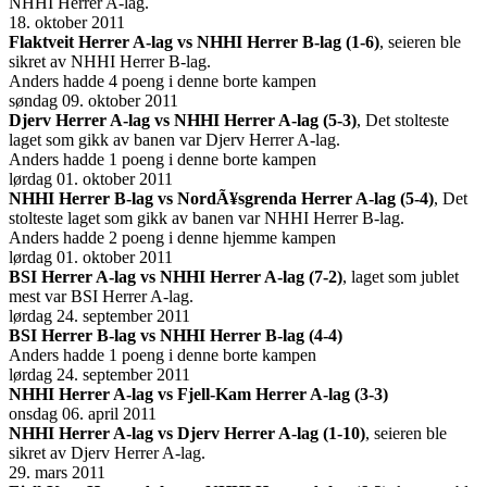
NHHI Herrer A-lag.
18. oktober 2011
Flaktveit Herrer A-lag vs NHHI Herrer B-lag (1-6)
, seieren ble
sikret av NHHI Herrer B-lag.
Anders hadde 4 poeng i denne borte kampen
søndag 09. oktober 2011
Djerv Herrer A-lag vs NHHI Herrer A-lag (5-3)
, Det stolteste
laget som gikk av banen var Djerv Herrer A-lag.
Anders hadde 1 poeng i denne borte kampen
lørdag 01. oktober 2011
NHHI Herrer B-lag vs NordÃ¥sgrenda Herrer A-lag (5-4)
, Det
stolteste laget som gikk av banen var NHHI Herrer B-lag.
Anders hadde 2 poeng i denne hjemme kampen
lørdag 01. oktober 2011
BSI Herrer A-lag vs NHHI Herrer A-lag (7-2)
, laget som jublet
mest var BSI Herrer A-lag.
lørdag 24. september 2011
BSI Herrer B-lag vs NHHI Herrer B-lag (4-4)
Anders hadde 1 poeng i denne borte kampen
lørdag 24. september 2011
NHHI Herrer A-lag vs Fjell-Kam Herrer A-lag (3-3)
onsdag 06. april 2011
NHHI Herrer A-lag vs Djerv Herrer A-lag (1-10)
, seieren ble
sikret av Djerv Herrer A-lag.
29. mars 2011