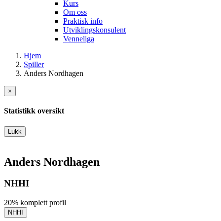
Kurs
Om oss
Praktisk info
Utviklingskonsulent
Venneliga
Hjem
Spiller
Anders Nordhagen
×
Statistikk oversikt
Lukk
Anders Nordhagen
NHHI
20% komplett profil
NHHI