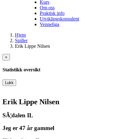
Kurs
Om oss
Praktisk info
Utviklingskonsulent
Venneliga
Hjem
Spiller
Erik Lippe Nilsen
×
Statistikk oversikt
Lukk
Erik Lippe Nilsen
SÃ¦dalen IL
Jeg er 47 år gammel