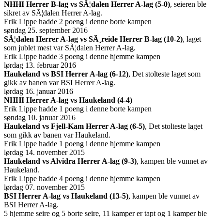
NHHI Herrer B-lag vs SÃ¦dalen Herrer A-lag (5-0)
, seieren ble
sikret av SÃ¦dalen Herrer A-lag.
Erik Lippe hadde 2 poeng i denne borte kampen
søndag 25. september 2016
SÃ¦dalen Herrer A-lag vs SÃ¸reide Herrer B-lag (10-2)
, laget
som jublet mest var SÃ¦dalen Herrer A-lag.
Erik Lippe hadde 3 poeng i denne hjemme kampen
lørdag 13. februar 2016
Haukeland vs BSI Herrer A-lag (6-12)
, Det stolteste laget som
gikk av banen var BSI Herrer A-lag.
lørdag 16. januar 2016
NHHI Herrer A-lag vs Haukeland (4-4)
Erik Lippe hadde 1 poeng i denne borte kampen
søndag 10. januar 2016
Haukeland vs Fjell-Kam Herrer A-lag (6-5)
, Det stolteste laget
som gikk av banen var Haukeland.
Erik Lippe hadde 1 poeng i denne hjemme kampen
lørdag 14. november 2015
Haukeland vs Alvidra Herrer A-lag (9-3)
, kampen ble vunnet av
Haukeland.
Erik Lippe hadde 4 poeng i denne hjemme kampen
lørdag 07. november 2015
BSI Herrer A-lag vs Haukeland (13-5)
, kampen ble vunnet av
BSI Herrer A-lag.
5 hjemme seire og 5 borte seire, 11 kamper er tapt og 1 kamper ble