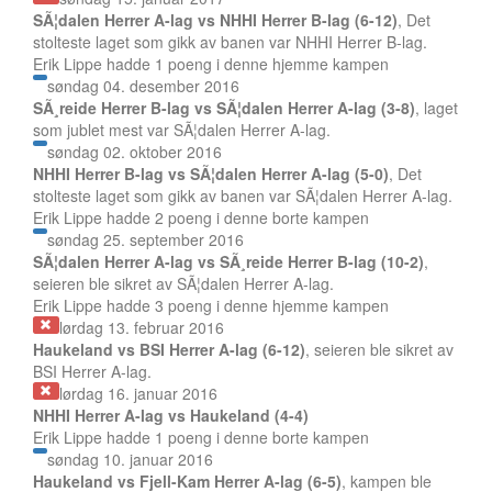
SÃ¦dalen Herrer A-lag vs NHHI Herrer B-lag (6-12)
, Det
stolteste laget som gikk av banen var NHHI Herrer B-lag.
Erik Lippe hadde 1 poeng i denne hjemme kampen
søndag 04. desember 2016
SÃ¸reide Herrer B-lag vs SÃ¦dalen Herrer A-lag (3-8)
, laget
som jublet mest var SÃ¦dalen Herrer A-lag.
søndag 02. oktober 2016
NHHI Herrer B-lag vs SÃ¦dalen Herrer A-lag (5-0)
, Det
stolteste laget som gikk av banen var SÃ¦dalen Herrer A-lag.
Erik Lippe hadde 2 poeng i denne borte kampen
søndag 25. september 2016
SÃ¦dalen Herrer A-lag vs SÃ¸reide Herrer B-lag (10-2)
,
seieren ble sikret av SÃ¦dalen Herrer A-lag.
Erik Lippe hadde 3 poeng i denne hjemme kampen
lørdag 13. februar 2016
Haukeland vs BSI Herrer A-lag (6-12)
, seieren ble sikret av
BSI Herrer A-lag.
lørdag 16. januar 2016
NHHI Herrer A-lag vs Haukeland (4-4)
Erik Lippe hadde 1 poeng i denne borte kampen
søndag 10. januar 2016
Haukeland vs Fjell-Kam Herrer A-lag (6-5)
, kampen ble